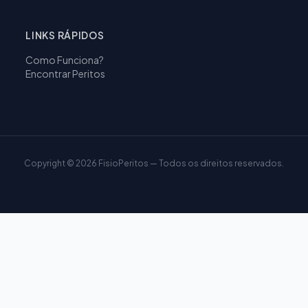
LINKS RÁPIDOS
Como Funciona?
Encontrar Peritos
Copyright ©
2026
FisioPeritos — Todos os direitos reservados.