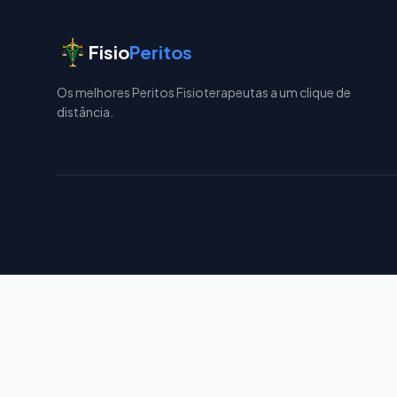
Fisio
Peritos
Os melhores Peritos Fisioterapeutas a um clique de
distância.